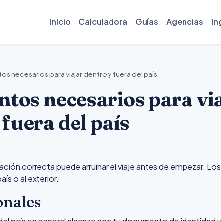
Inicio
Calculadora
Guías
Agencias
In
 necesarios para viajar dentro y fuera del país
os necesarios para vi
 fuera del país
ación correcta puede arruinar el viaje antes de empezar. Los
aís o al exterior.
onales
el país en general alcanza con tu documento de identidad vi