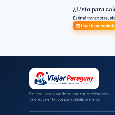
¿Listo para cal
Estimá transporte, al
Usar la calculad
Estimá cuánto puede costarte tu próximo viaje.
Valores orientativos para planificar mejor.