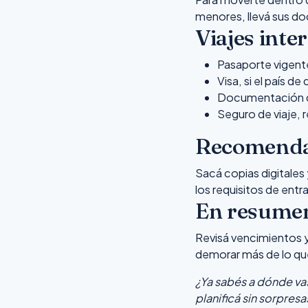
menores, llevá sus d
Viajes inte
Pasaporte vigente
Visa, si el país de
Documentación de
Seguro de viaje, 
Recomenda
Sacá copias digitales 
los requisitos de ent
En resume
Revisá vencimientos 
demorar más de lo qu
¿Ya sabés a dónde vas
planificá sin sorpresa