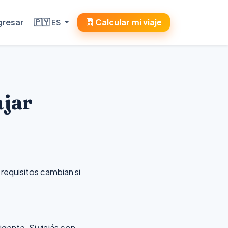
gresar
🇵🇾
Calcular mi viaje
ES
ajar
 requisitos cambian si
gente. Si viajás con