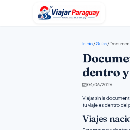
Inicio
/
Guías
/
Documentos
Document
dentro y
04/06/2026
Viajar sin la document
tu viaje es dentro del p
Viajes naci
Para moverte dentro d